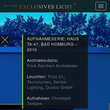
Navig
ein-/
AUFNAHMESERIE: HAUS
TA-47, BAD HOMBURG –
2010
Architekturbüro:
Frick.Reichert Architekten
Leuchten:
Trizo 21
,
Tecnolumen
,
Serien
Lighting
,
Occhio GmbH
Aufnahmen:
Christoph
Tempes