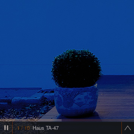
1
/
10
Haus TA-47